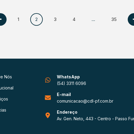
1
2
3
4
…
35
re Nós
WhatsApp
(54) 3311 6096
tucional
E-mail
iços
comunicacao@cdl-pf.com.br
cias
Endereço
Av. Gen. Neto, 443 - Centro - Passo F