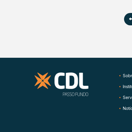
Sob
Insti
Serv
Notí