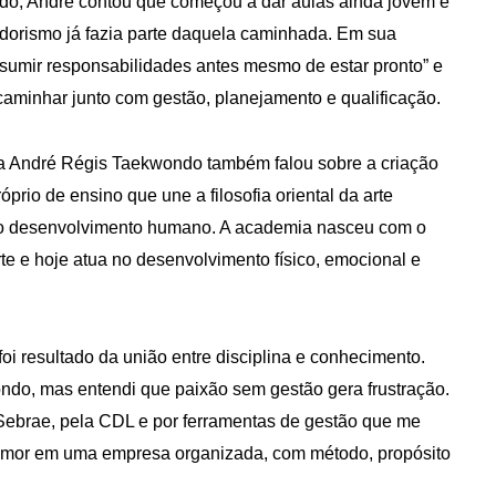
o, André contou que começou a dar aulas ainda jovem e
orismo já fazia parte daquela caminhada. Em sua
sumir responsabilidades antes mesmo de estar pronto” e
 caminhar junto com gestão, planejamento e qualificação.
a André Régis Taekwondo também falou sobre a criação
io de ensino que une a filosofia oriental da arte
 ao desenvolvimento humano. A academia nasceu com o
rte e hoje atua no desenvolvimento físico, emocional e
oi resultado da união entre disciplina e conhecimento.
ndo, mas entendi que paixão sem gestão gera frustração.
o Sebrae, pela CDL e por ferramentas de gestão que me
m amor em uma empresa organizada, com método, propósito