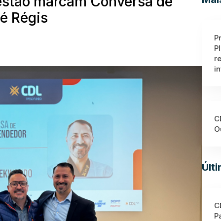
 gestão marcam Conversa de
é Régis
P
P
r
i
C
O
Últ
C
P