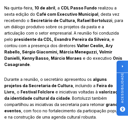
Na quinta-feira,
10 de abril
, a
CDL Passo Fundo
realizou a
sexta edição do
Café com Executivo Municipal
, desta vez
recebendo o
Secretário de Cultura, Rafael Bortoluzzi
, para
um diálogo produtivo sobre os projetos da pasta e a
articulação com o setor empresarial. A reunião foi conduzida
pelo
presidente da CDL, Evandro Pereira da Silveira
, e
contou com a presença dos diretores
Valter Ceolin, Ary
Rabello, Sérgio Giacomini, Márcia Meneguzzi, Volmir
Danielli, Kenny Basso, Márcio Moraes
e do executivo
Onis
Casagrande
.
ACESSIBILIDADE
Durante a reunião, o secretário apresentou os
alguns
projetos da Secretaria de Cultura
, incluindo a
Feira do
Livro,
o
Festival Folclore
e iniciativas voltadas à
valorização
da identidade cultural da cidade
. Bortoluzzi também
compartilhou as iniciativas da secretaria para retomar
grandes
eventos
, com foco no fortalecimento da participação popular
e na construção de uma agenda cultural robusta.