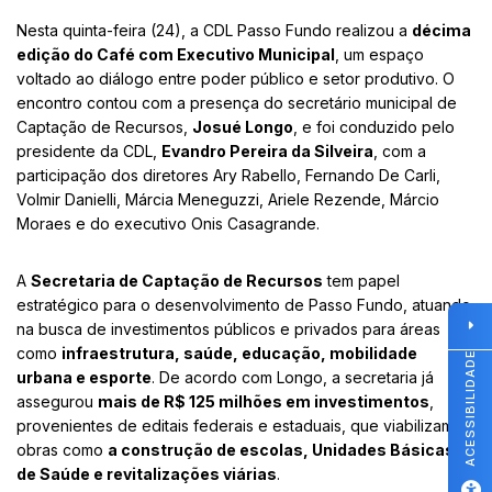
Nesta quinta-feira (24), a CDL Passo Fundo realizou a
décima
edição do Café com Executivo Municipal
, um espaço
voltado ao diálogo entre poder público e setor produtivo. O
encontro contou com a presença do secretário municipal de
Captação de Recursos,
Josué Longo
, e foi conduzido pelo
presidente da CDL,
Evandro Pereira da Silveira
, com a
participação dos diretores Ary Rabello, Fernando De Carli,
Volmir Danielli, Márcia Meneguzzi, Ariele Rezende, Márcio
Moraes e do executivo Onis Casagrande.
A
Secretaria de Captação de Recursos
tem papel
estratégico para o desenvolvimento de Passo Fundo, atuando
na busca de investimentos públicos e privados para áreas
como
infraestrutura, saúde, educação, mobilidade
ACESSIBILIDADE
urbana e esporte
. De acordo com Longo, a secretaria já
assegurou
mais de R$ 125 milhões em investimentos
,
provenientes de editais federais e estaduais, que viabilizam
obras como
a construção de escolas, Unidades Básicas
de Saúde e revitalizações viárias
.